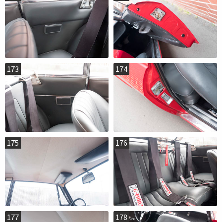
173
174
175
176
177
178