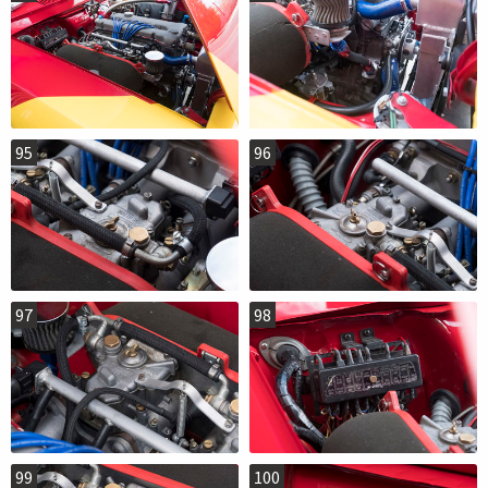
95
96
97
98
99
100