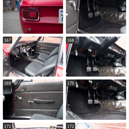
167
168
169
170
171
172