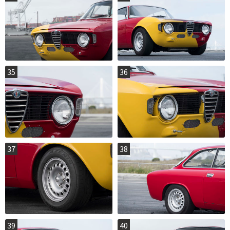
35
36
37
38
39
40