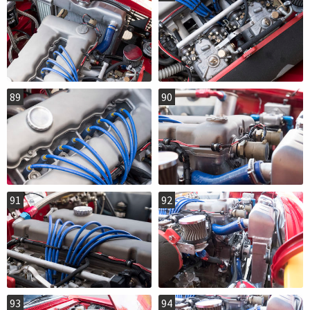
89
90
91
92
93
94