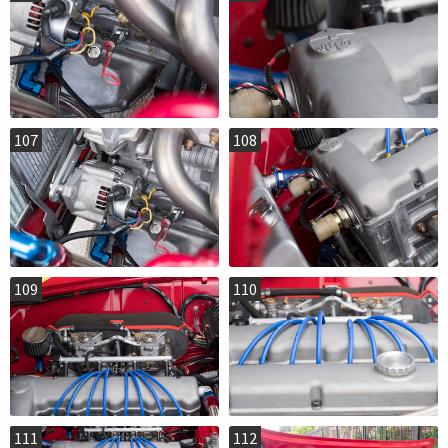
107
108
109
110
111
112