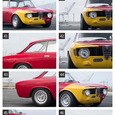
41
42
43
44
45
46