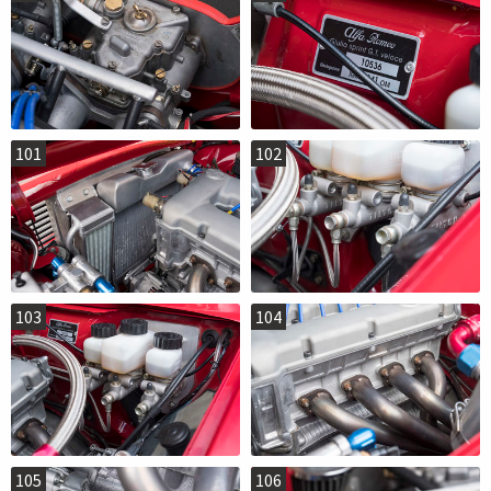
101
102
103
104
105
106