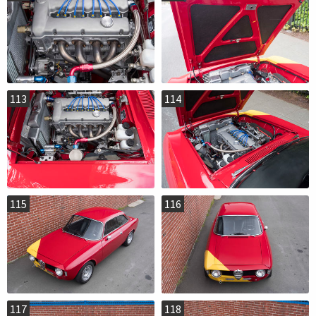
113
114
115
116
117
118