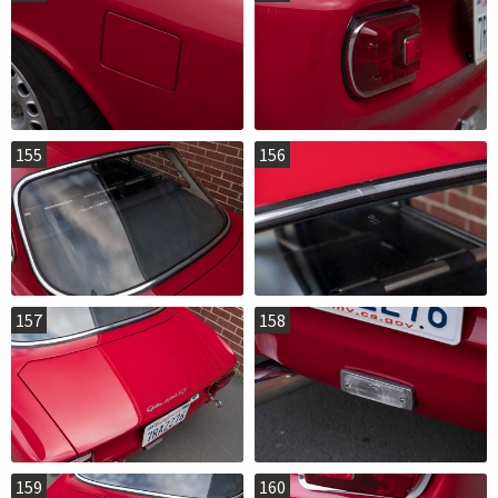
155
156
157
158
159
160