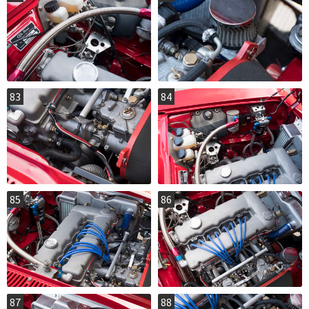
83
84
85
86
87
88