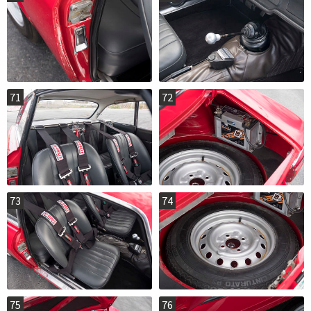
71
72
73
74
75
76