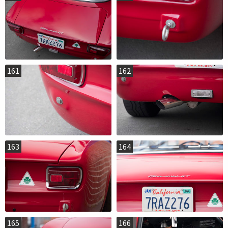
161
162
163
164
165
166