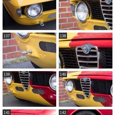
137
138
139
140
141
142