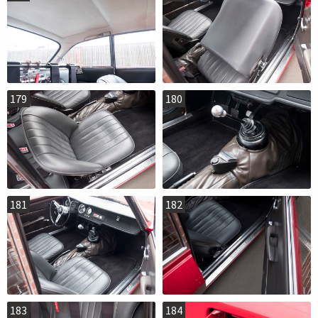
179
180
181
182
183
184