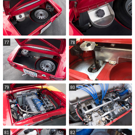
77
78
79
80
81
82