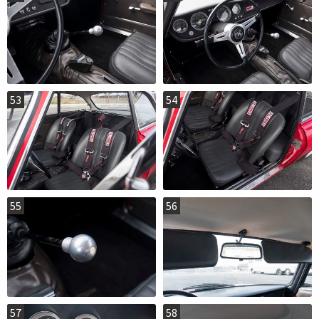
53
54
55
56
57
58