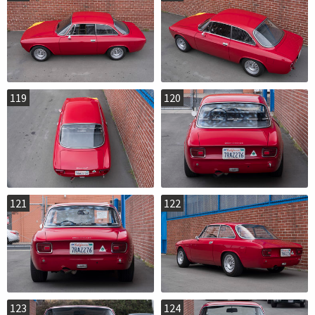
119
120
121
122
123
124