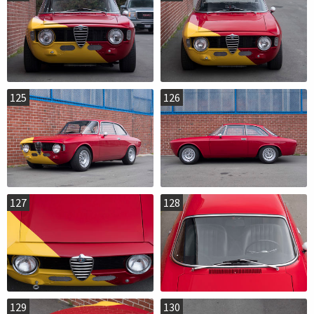
125
126
127
128
129
130