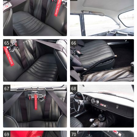
65
66
67
68
69
70