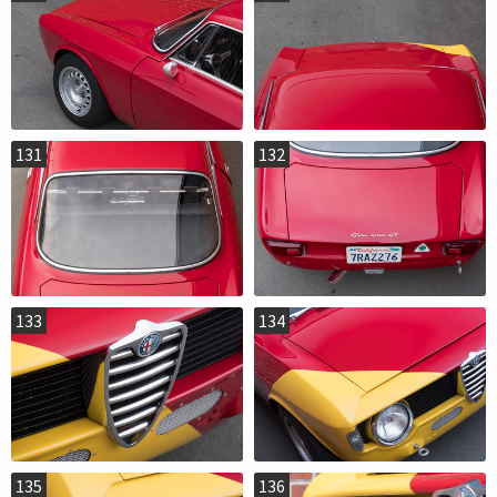
131
132
133
134
135
136