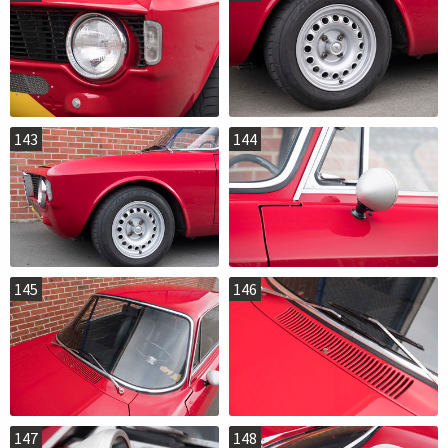
143
144
145
146
147
148