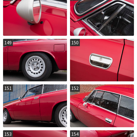
149
150
151
152
153
154