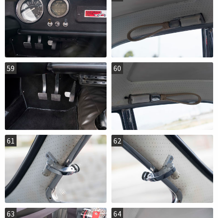
59
60
61
62
63
64