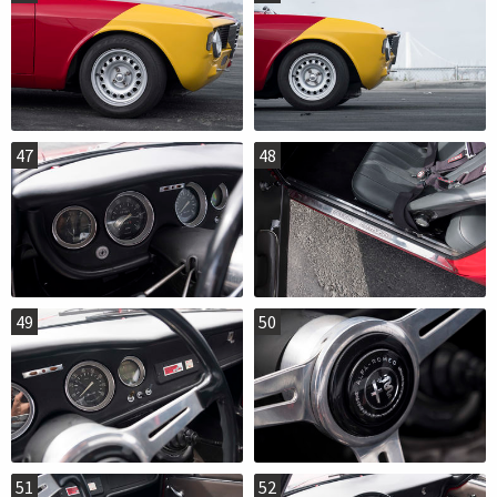
47
48
49
50
51
52